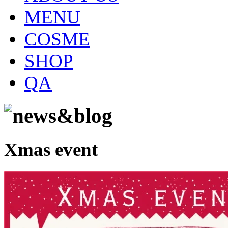
MENU
COSME
SHOP
QA
Xmas event