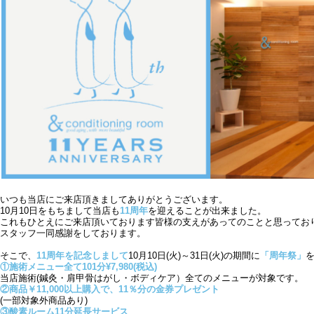
いつも当店にご来店頂きましてありがとうございます。
10月10日をもちまして当店も
11周年
を迎えることが出来ました。
これもひとえにご来店頂いております皆様の支えがあってのことと思ってお
スタッフ一同感謝をしております。
そこで、
11周年を記念しまして
10月10日(火)～31日(火)の期間に
「周年祭」
①施術メニュー全て101分¥7,980(税込)
当店施術(鍼灸・肩甲骨はがし・ボディケア）全てのメニューが対象です。
②商品￥11,000以上購入で、11％分の金券プレゼント
(一部対象外商品あり)
③酸素ルーム11分延長サービス