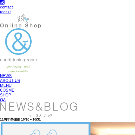
contact
recruit
NEWS
ABOUT US
MENU
COSME
SHOP
QA
11周年祭開催 10/10～10/31