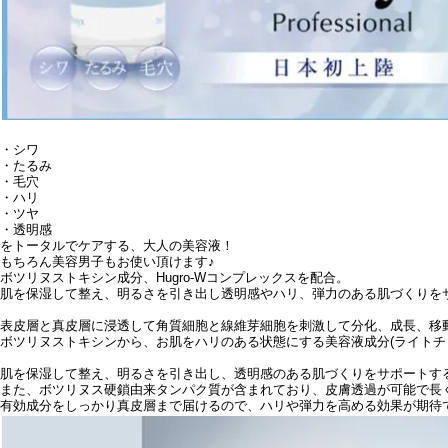
・シワ
・たるみ
・毛穴
・ハリ
・ツヤ
・透明感
をトータルでケアする、大人の美容液！
もちろん美容男子もお使い頂けます♪
ボツリヌストキシン成分、Hugro-Wコンプレックスを配合。
肌を保湿して整え、明るさを引き出し透明感やハリ、弾力のある肌づくりを
表皮層と真皮層に浸透して角質細胞と線維芽細胞を刺激して分化、成長、移
ボツリヌストキシンから、お肌をハリのある状態にする美容液成分(ライトチ
肌を保湿して整え、明るさを引き出し、透明感のある肌づくりをサポートす
また、ボツリヌス硬鎖由来タンパク質が含まれており、皮膚透過が可能で長
有効成分をしっかり真皮層まで届けるので、ハリや弾力を高める効果が期待