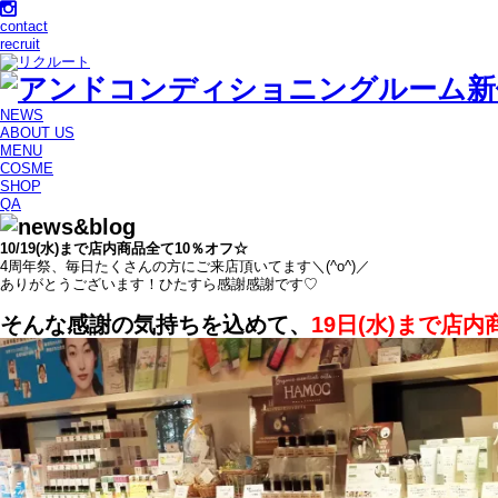
contact
recruit
NEWS
ABOUT US
MENU
COSME
SHOP
QA
10/19(水)まで店内商品全て10％オフ☆
4周年祭、毎日たくさんの方にご来店頂いてます＼(^o^)／
ありがとうございます！ひたすら感謝感謝です♡
そんな感謝の気持ちを込めて、
19日(水)まで店内