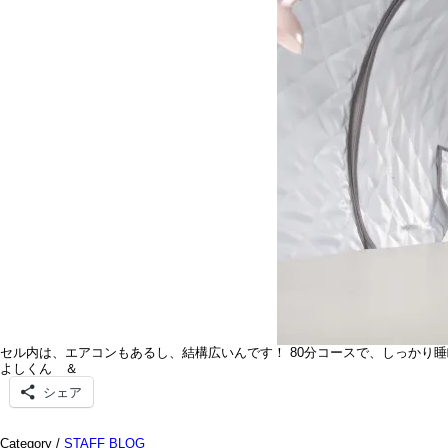
セル内は、エアコンもあるし、結構広いんです！ 80分コースで、しっかり睡
よしくん ＆
シェア
Category /
STAFF BLOG