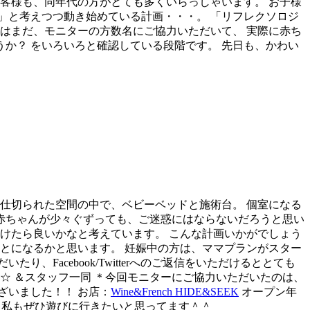
客様も、同年代の方がとても多くいらっしゃいます。 お子様
？」と考えつつ動き始めている計画・・・。
「リフレクソロジ
はまだ、モニターの方数名にご協力いただいて、 実際に赤ち
か？ をいろいろと確認している段階です。 先日も、かわい
仕切られた空間の中で、ベビーベッドと施術台。 個室になる
 赤ちゃんが少々ぐずっても、ご迷惑にはならないだろうと思い
けたら良いかなと考えています。 こんな計画いかがでしょう
とになるかと思います。 妊娠中の方は、ママプランがスター
acebook/Twitterへのご返信をいただけるととても
☆ ＆スタッフ一同 ＊今回モニターにご協力いただいたのは、
ざいました！！ お店：
Wine&French HIDE&SEEK
オープン年
♪ 私もぜひ遊びに行きたいと思ってます＾＾