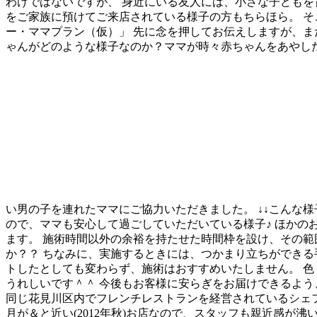
わけではないですが、 身近にいる友人には、小さな子どもを
をご家族に預けてご来店されている様子の方もちらほら。 
ー・ママプラン（仮）」
先に念を押してお伝えしますが、ま
ゃんがどのような様子なのか？ママが時々赤ちゃんをあやした
い男の子を連れたママにご協力いただきました。 ↓↓こんな様
ので、ママも安心して過ごしていただいている様子♪ ほかの
ます。 施術時間以外の余裕を持たせた時間枠を設け、その範
か？？ ちなみに、実施するときには、つかまり立ちができる
トしたとしても変わらず、施術はおすすめいたしません。 色々と
うれしいです＾＾ 今後もお客様に安らぎをお届けできるよう
同じ花見川区内でフレンチレストランを経営されているシェフ
月が＆と近い(2012年秋)お店なので、スタッフも親近感が