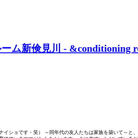
はナイショです・笑） ～同年代の友人たちは家族を築いて～と