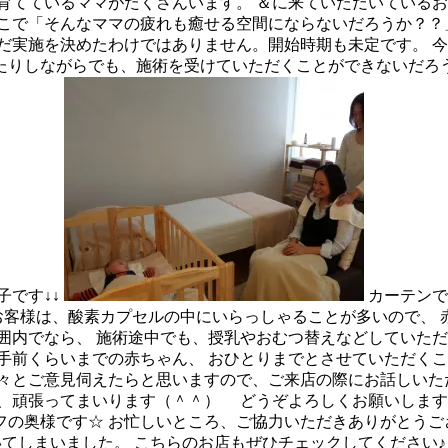
育てているママがたくさんいます。 ＆に来ていただいているお
そこで「そんなママの疲れも癒せる空間にならないだろうか？
だ実施を決めたわけではありません。開始時期も未定です。 今
りしながらでも、施術を受けていただくことができないだろう
子です↓↓
カーテンで
お客様は、酸素カプセルの中にいらっしゃることが多いので、
囲内でなら、 施術途中でも、授乳やおむつ替えなどしていただ
手前くらいまでの赤ちゃん、 おひとりまでとさせていただくこ
ご意見伺えたらと思いますので、ご来店の際にお話しいただいたり、F
、頑張ってまいります（＾＾）ゞ どうぞよろしくお願いします
の奥様です☆ お忙しいところ、ご協力いただきありがとうご
沸いてしまいました。 こちらのお店もぜひチェックしてください