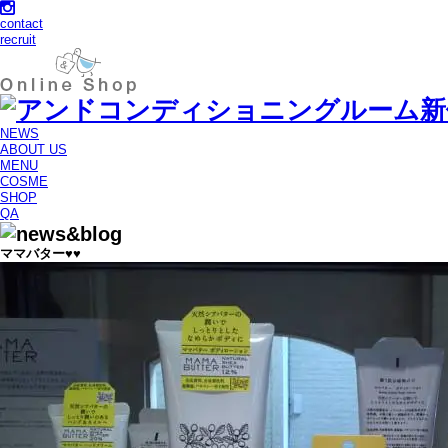
contact
recruit
NEWS
ABOUT US
MENU
COSME
SHOP
QA
ママバター♥♥