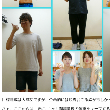
目標達成は大成功ですが、企画的には焼肉おごる絵が欲しか
さぁ、ここからは、更に、1ヶ月間減量後の体重をキープす