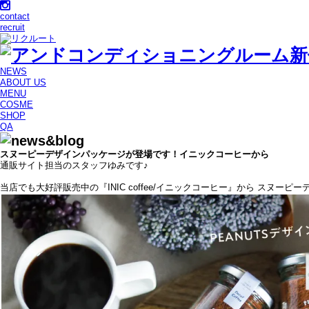
contact
recruit
NEWS
ABOUT US
MENU
COSME
SHOP
QA
スヌーピーデザインパッケージが登場です！イニックコーヒーから
通販サイト担当のスタッフゆみです♪
当店でも大好評販売中の『INIC coffee/イニックコーヒー』から スヌー