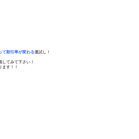
って割引率が変わる
運試し！
感してみて下さい！
ります！！