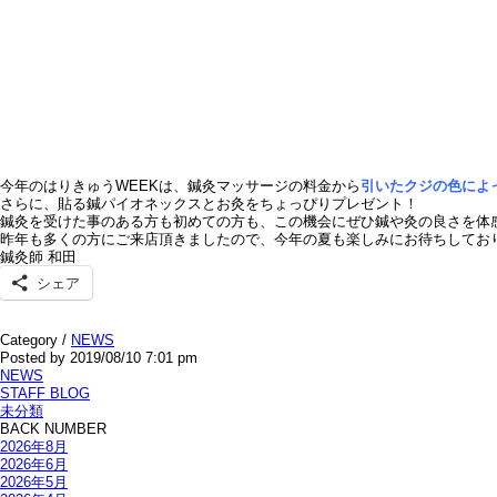
今年のはりきゅうWEEKは、鍼灸マッサージの料金から
引いたクジの色によ
さらに、貼る鍼パイオネックスとお灸をちょっぴりプレゼント！
鍼灸を受けた事のある方も初めての方も、この機会にぜひ鍼や灸の良さを体
昨年も多くの方にご来店頂きましたので、今年の夏も楽しみにお待ちしてお
鍼灸師 和田
シェア
Category /
NEWS
Posted by 2019/08/10 7:01 pm
NEWS
STAFF BLOG
未分類
BACK NUMBER
2026年8月
2026年6月
2026年5月